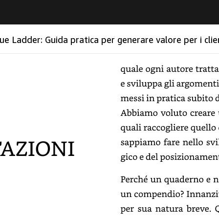
Ladder: Guida pratica per generare valore per i clienti e dai client
Diamond)
quale
ogni
autore
tratta
e
sviluppa
gli
argomenti
messi
in
pratica
subito
Abbiamo
voluto
creare
quali
raccogliere
quello
ioni
sappiamo
fare
nello
svi
e
del
posizionamento
Perché
un
quaderno
e
n
un
compendio?
Innanzitu
per
sua
natura
breve.