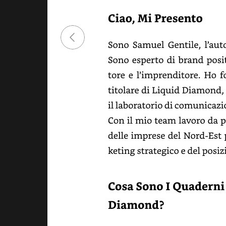
Ciao,
mi
present
Sono
Samuel
Gentile,
l’auto
Sono
esperto
di
brand
posit
e
l’imprenditore.
Ho
f
titolare
di
Liquid
Diamond,
il
laboratorio
di
comunicazion
Con
il
mio
team
lavoro
da
p
delle
imprese
del
Nord-
Est
strategico
e
del
posiz
Cosa
sono
i
Quade
Diamond?