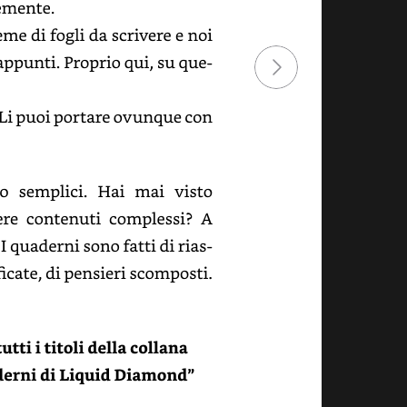
mente.
eme
di
fogli
da
scrivere
e
noi
appunti.
Proprio
qui,
su
questo
Li
puoi
portare
ovunque
con
o
semplici.
Hai
mai
visto
e
contenuti
complessi?
A
I
quaderni
sono
fatti
di
riassunti,
cate,
di
pensieri
scomposti.
tutti
i
titoli
della
collana
erni
di
Liquid
Diamond”