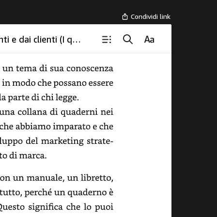
Condividi link
i (I quaderni di Liquid
Come creare una Value Ladder: Guida pratica per generare valore per i clienti e dai clienti (I quaderni di Liquid Diamond)
un
tema
di
sua
conoscenza
in
modo
che
possano
essere
da
parte
di
chi
legge.
una
collana
di
quaderni
nei
che
abbiamo
imparato
e
che
luppo
del
marketing
strategico
di
marca.
on
un
manuale,
un
libretto,
tto,
perché
un
quaderno
è
Questo
significa
che
lo
puoi