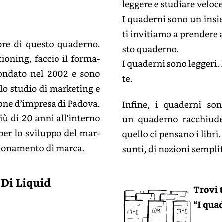
leggere
e
studiare
veloce
o
I
quaderni
sono
un
insi
ti
invitiamo
a
prendere
re
di
questo
quaderno.
quaderno.
ioning,
faccio
il
formatore
I
quaderni
sono
leggeri.
ondato
nel
2002
e
sono
te.
lo
studio
di
marketing
e
e
d’impresa
di
Padova.
Infine,
i
quaderni
son
iù
di
20
anni
all’interno
un
quaderno
racchiuder
per
lo
sviluppo
del
marketing
quello
ci
pensano
i
libri.
ionamento
di
marca.
di
nozioni
semplifi
rni
di
Liquid
Trovi
“I
quad